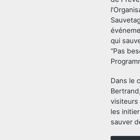
l’Organi
Sauvetag
événement
qui sauve
“Pas bes
Programme
Dans le 
Bertrand
visiteurs
les initi
sauver de