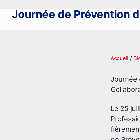
Journée de Prévention d
Accueil
/
Bl
Journée 
Collabor
Le 25 jui
Professi
fièrement
de Préve