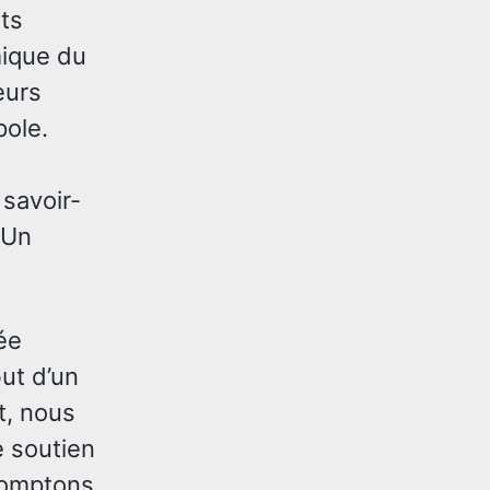
ts
mique du
eurs
ole.
savoir-
 Un
ée
ut d’un
t, nous
e soutien
 comptons