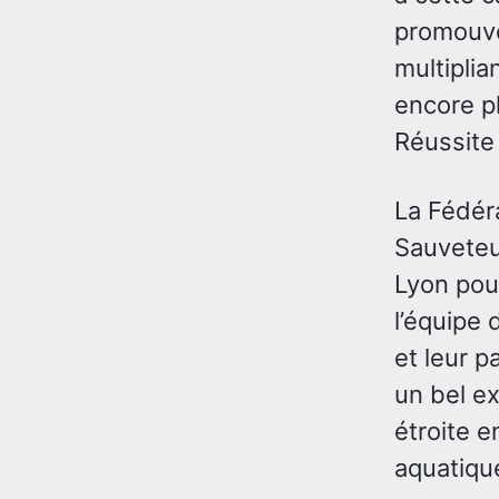
promouvo
multiplia
encore pl
Réussite
La Fédér
Sauveteu
Lyon pour
l’équipe
et leur p
un bel e
étroite e
aquatiqu