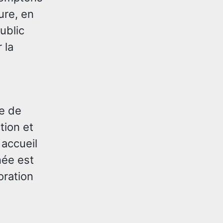
ure, en
public
 la
le de
tion et
 accueil
née est
oration