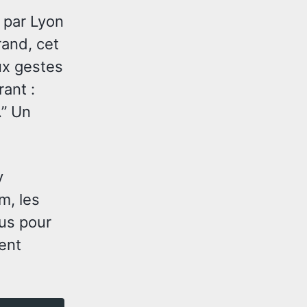
 par Lyon
and, cet
ux gestes
rant :
.” Un
y
m, les
çus pour
vent