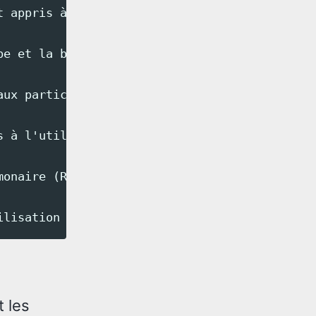
t appris à lancer une corde et un ballon de s
be et la bouée torpille, équipements clés dan
aux participants de découvrir comment utilise
s à l'utilisation du filin, une corde essentie
monaire (RCP) a été l'un des points forts de 
t les