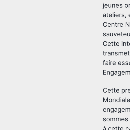
jeunes o
ateliers
Centre N
sauveteu
Cette int
transmet
faire ess
Engageme
Cette pr
Mondiale
engageme
sommes d
à cette 